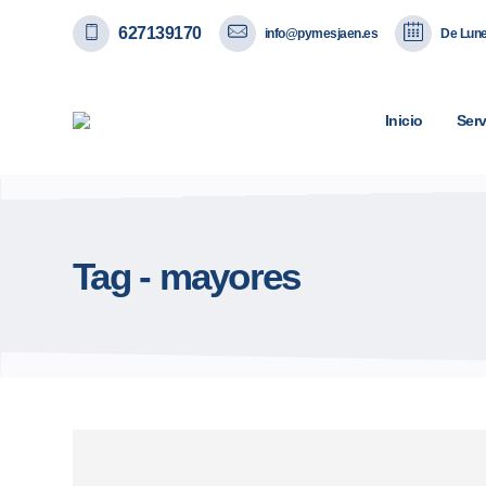
627139170
info@pymesjaen.es
De Lune
Inicio
Serv
Tag - mayores